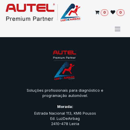
Pular para o conteúdo
0
0
Soluções profissionais para diagnóstico e
programação automóvel.
Morada:
Estrada Nacional 113, KM6 Pousos
Ed. LuzDeAirbag
2410-478 Leiria