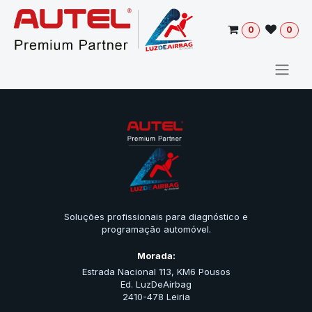
Pular para o conteúdo
0
0
Soluções profissionais para diagnóstico e
programação automóvel.
Morada:
Estrada Nacional 113, KM6 Pousos
Ed. LuzDeAirbag
2410-478 Leiria