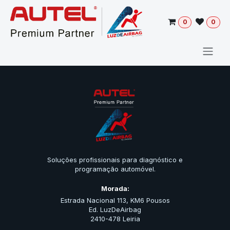
Pular para o conteúdo
0
0
Soluções profissionais para diagnóstico e
programação automóvel.
Morada:
Estrada Nacional 113, KM6 Pousos
Ed. LuzDeAirbag
2410-478 Leiria