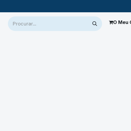
O Meu 
ch
Jaltest
Mais Produtos
Onde Comprar
Suporte