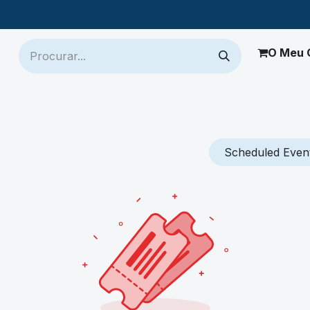
O Meu 
ch
Jaltest
Mais Produtos
Onde Comprar
Suporte
Scheduled Even